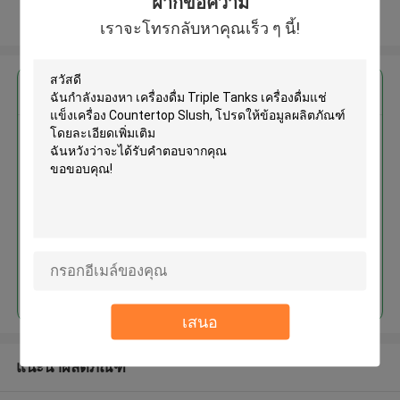
ฝากข้อความ
ดูเพิ่มเติม
เราจะโทรกลับหาคุณเร็ว ๆ นี้!
এর সেরা মূল্য পান
เครื่องดื่ม Triple Tanks เครื่องดื่ม
แช่แข็งเครื่อง Countertop Slush
চালিয়ে
เสนอ
แนะนำผลิตภัณฑ์