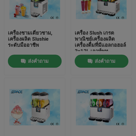
ทัวร์โรงงาน
เครื่องชามเดี่ยวชาม,
เครื่อง Slush เกรด
ควบคุมคุณภาพ
เครื่องผลิต Slushie
พาณิชย์เครื่องผลิต
ระดับมืออาชีพ
เครื่องดื่มที่มีแอลกอฮอล์
3x12L เอาท์พุท
ติดต่อเรา
ส่งคำถาม
ส่งคำถาม
ข่าว
ขอใบเสนอราคา
เครื่องทำไอศกรีม Soft Serve
เครื่องไอศกรีมบนโต๊ะ