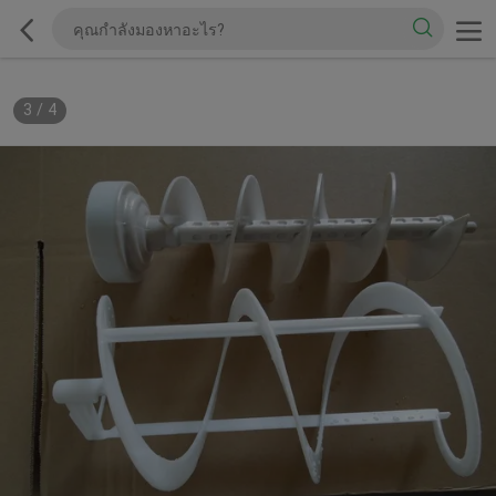
3
/
4