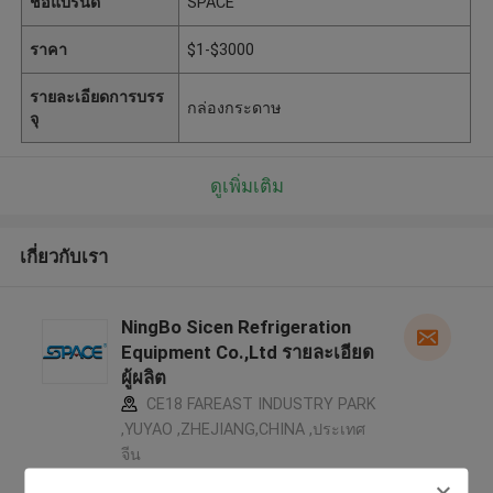
ชื่อแบรนด์
SPACE
ราคา
$1-$3000
รายละเอียดการบรร
กล่องกระดาษ
จุ
ดูเพิ่มเติม
เกี่ยวกับเรา
NingBo Sicen Refrigeration
Equipment Co.,Ltd รายละเอียด
ผู้ผลิต
CE18 FAREAST INDUSTRY PARK
,YUYAO ,ZHEJIANG,CHINA ,ประเทศ
จีน
5.0