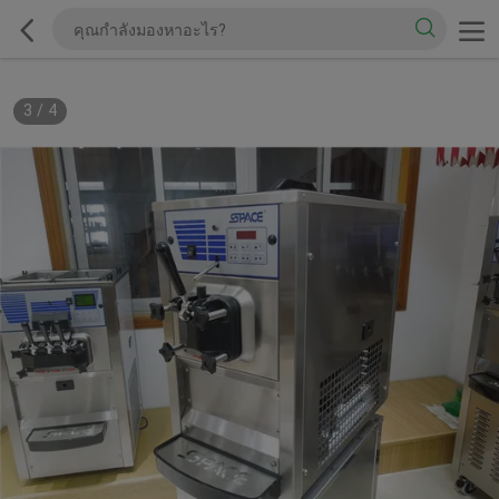
3
/
4