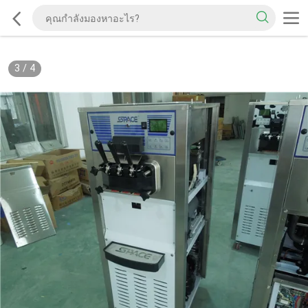
3
/
4